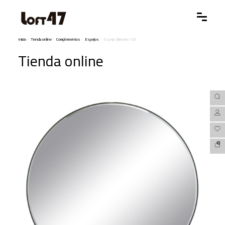
Inicio
-
Tienda online
-
Complementos
-
Espejos
-
Espejo diámetro 120
Tienda online
0