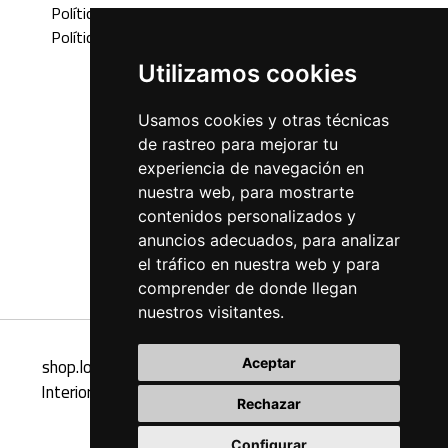
Política devoluciones
Política envíos
Utilizamos cookies
Usamos cookies y otras técnicas
de rastreo para mejorar tu
experiencia de navegación en
nuestra web, para mostrarte
contenidos personalizados y
anuncios adecuados, para analizar
el tráfico en nuestra web y para
comprender de donde llegan
nuestros visitantes.
shop.loft47interiorismo.com - Tienda Online Loft47
Aceptar
Interiorismo, muebles y complementos de diseño de
Rechazar
interiores
Configurar