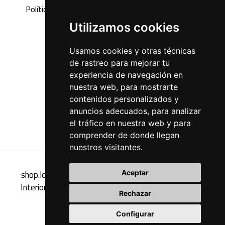
Política envíos
Utilizamos cookies
Usamos cookies y otras técnicas
de rastreo para mejorar tu
experiencia de navegación en
nuestra web, para mostrarte
contenidos personalizados y
anuncios adecuados, para analizar
el tráfico en nuestra web y para
comprender de donde llegan
nuestros visitantes.
shop.loft47interiorismo.com - Tienda Online Loft47
Aceptar
Interiorismo, muebles y complementos de diseño de
Rechazar
interiores
Configurar