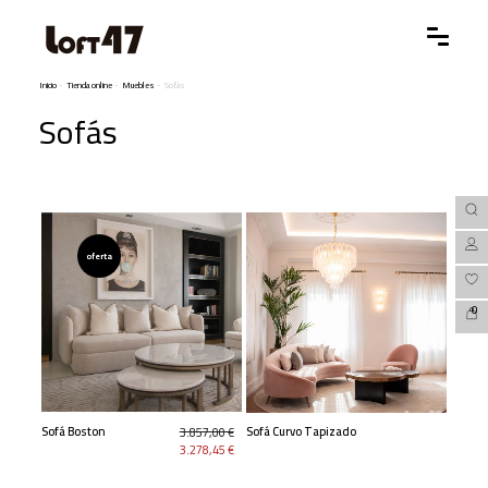
Inicio
-
Tienda online
-
Muebles
-
Sofás
Sofás
oferta
0
Sofá Boston
Sofá Curvo Tapizado
3.857,00 €
3.278,45 €