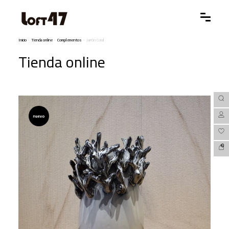
Inicio
-
Tienda online
-
Complementos
-
Jarrón Coral
Tienda online
nuevo
0